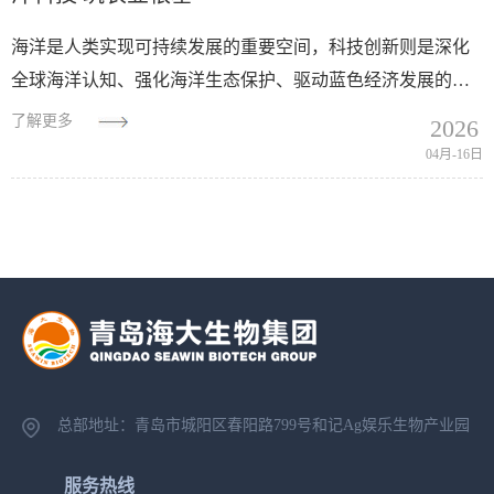
海洋是人类实现可持续发展的重要空间，科技创新则是深化
全球海洋认知、强化海洋生态保护、驱动蓝色经济发展的关
键支撑。"十五五"规划纲要明确提出"壮大海洋生物医药等...
了解更多
2026
04月-16日
总部地址：青岛市城阳区春阳路799号
和记Ag娱乐生物产业园
服务热线