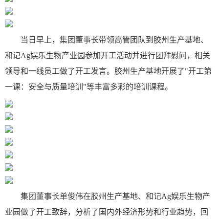
当日早上，集团董事长带领高管团队到胶州生产基地、
和记Ag娱乐生物产业园参加开工活动并进行团拜慰问，相关
领导和一线员工做了开工发言。胶州生产基地开展了"开工第
一课：安全与质量培训"等丰富多彩的培训课程。
集团董事长单俊伟在胶州生产基地、和记Ag娱乐生物产
业园做了开工致辞，分析了国内外经济形势和行业趋势，回