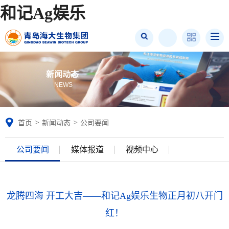
和记Ag娱乐
新闻动态
NEWS
>
>
首页
新闻动态
公司要闻
公司要闻
媒体报道
视频中心
龙腾四海 开工大吉——和记Ag娱乐生物正月初八开门
红！