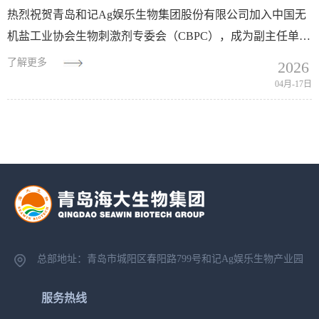
热烈祝贺青岛和记Ag娱乐生物集团股份有限公司加入中国无
机盐工业协会生物刺激剂专委会（CBPC），成为副主任单
位！青岛和记Ag娱乐生物集团股份有限公司成立于2000年8月
了解更多
2026
18日，是一家从事海洋生物资源开发利...
04月-17日
总部地址：青岛市城阳区春阳路799号
和记Ag娱乐生物产业园
服务热线