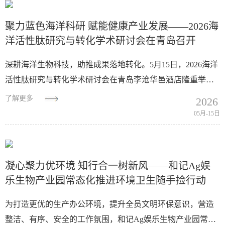
聚力蓝色海洋科研 赋能健康产业发展——2026海
洋活性肽研究与转化学术研讨会在青岛召开
深耕海洋生物科技，助推成果落地转化。5月15日，2026海洋
活性肽研究与转化学术研讨会在青岛李沧华邑酒店隆重举
行。本次盛会汇聚国内海洋生物、营养健康领域顶尖科研专
了解更多
2026
家、高校学者、行业领军人物...
05月-15日
凝心聚力优环境 知行合一树新风——和记Ag娱
乐生物产业园常态化推进环境卫生随手捡行动
为打造更优的生产办公环境，提升全员文明环保意识，营造
整洁、有序、安全的工作氛围，和记Ag娱乐生物产业园常态