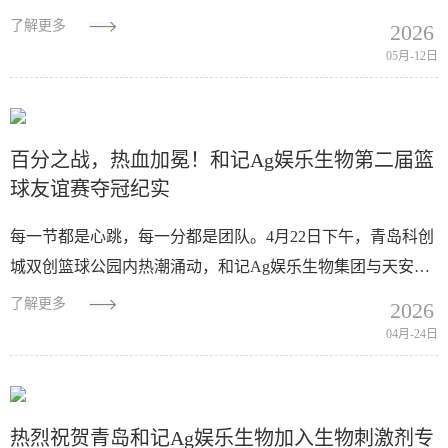
化开展"问题随手拍、垃圾随手捡"实践活动。全体员工积极
了解更多
2026
响应、主动参与，...
05月-12日
百分之战，热血加冕！和记Ag娱乐生物第二届篮
球友谊赛夺冠纪实
每一节都是心跳，每一分都是团队。4月22日下午，青岛科创
城双创篮球公园内热潮涌动，和记Ag娱乐生物集团与天安科
创城第二届篮球友谊赛在此点燃战火。一场摒弃传统计时、
了解更多
2026
直指百分目标的"四节百分...
04月-24日
热烈祝贺青岛和记Ag娱乐生物加入生物刺激剂专