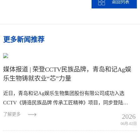
返回列表
更多新闻推荐
媒体报道 | 荣登CCTV民族品牌，青岛和记Ag娱
乐生物铸就农业“芯”力量
近日，青岛和记Ag娱乐生物集团股份有限公司成功入选
CCTV《铸造民族品牌 传承工匠精神》项目，同步登陆
CCTV-1综合频道与CCTV-17农业农村频道两大传播平台，以
了解更多
2026
海洋生物科技领域的长期深耕与突...
06月-02日