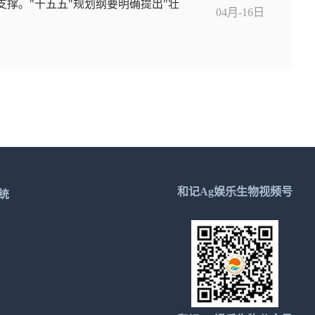
撑。"十五五"规划纲要明确提出"壮
04月-16日
和记Ag娱乐生物视频号
统