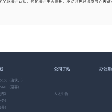
化全球海洋认知、强化海洋生态保护、驱动蓝色经济发展的关键支
线
公司子站
办公系
2-168
（海状元）
2-616
（温喜）
剂部）
人太生物
业务）
营养）