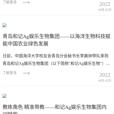
生物集团总经理助理、技术中心副主任王海华，作为山东省
了解更多
2022
第十二次党代会党代表赴济南参...
06月-02日
青岛和记Ag娱乐生物集团——以海洋生物科技赋
能中国农业绿色发展
日前，中国海洋大学校友会青岛分会秘书长李晨钟带队来到
青岛和记Ag娱乐生物集团（以下简称"和记Ag娱乐生物"）调
研学习，受到了1984级校友、和记Ag娱乐生物董事长单俊伟
了解更多
2022
的热烈欢迎。进入位于汇智...
06月-02日
教练角色 精准带教——和记Ag娱乐生物集团内