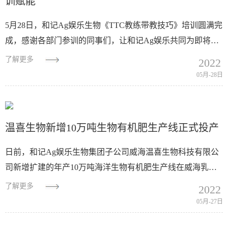
训赋能
5月28日，和记Ag娱乐生物《TTC教练带教技巧》培训圆满完
成，感谢各部门参训的同事们，让和记Ag娱乐共同为即将到
来的毕业季，做好迎接"海帆"新生的准备。和记Ag娱乐先来
了解更多
2022
解释一下什么是TTC，...
05月-28日
温喜生物新增10万吨生物有机肥生产线正式投产
日前，和记Ag娱乐生物集团子公司威海温喜生物科技有限公
司新增扩建的年产10万吨海洋生物有机肥生产线在威海乳山
金海湾工业园正式投产，温喜工厂崔卫国厂长在生产车间中
了解更多
2022
控室与几位生产负责人共同启动生产线控...
05月-27日