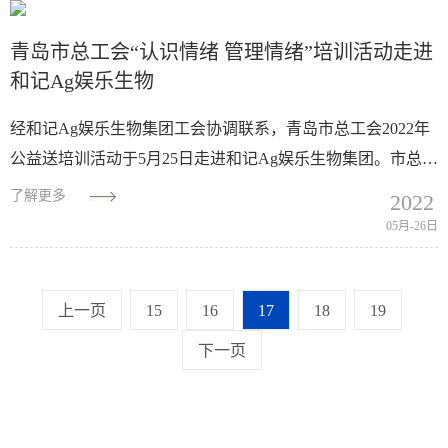
青岛市总工会“认识情绪 管理情绪”培训活动走进
和记Ag娱乐生物
经和记Ag娱乐生物集团工会协调联系，青岛市总工会2022年
公益送培训活动于5月25日走进和记Ag娱乐生物集团。市总工
会干部学校教务科科长宋荣为企业员工带来"认识情绪 管理情
了解更多
2022
绪"的课程培...
05月-26日
上一页
15
16
17
18
19
下一页