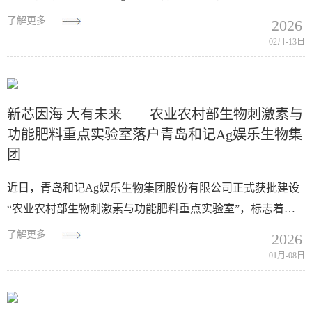
道业务中心营销人员以及各部门代表、一线员工代表共同参
了解更多
2026
加了总结表彰大会，回顾20...
02月-13日
新芯因海 大有未来——农业农村部生物刺激素与
功能肥料重点实验室落户青岛和记Ag娱乐生物集
团
近日，青岛和记Ag娱乐生物集团股份有限公司正式获批建设
“农业农村部生物刺激素与功能肥料重点实验室”，标志着公
司在生物刺激素与功能肥料领域的研发实力获得国家权威认
了解更多
2026
证，为我国绿色农业高质量发展注入强劲...
01月-08日