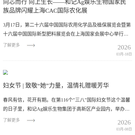
向芯而行 向上生长——和记Ag娱乐生物国家民
族品牌闪耀上海CAC国际农化展
3月17日，第二十六届中国国际农用化学品及植保展览会暨第
十六届中国国际新型肥料展览会在上海国家会展中心举行。
作为全球农化行业盛会，展会聚焦农业绿色转型与高效提
了解更多
2026
质，汇聚产业链优质资源，展示行...
03月-18日
妇女节 | 致敬“她”力量，温情礼赠暖芳华
春风有信，花开有期。在第116个"三八"国际妇女节这个温馨
的日子里，和记Ag娱乐生物集团于高新区产业园内，举办了
一场以"无惧时光，本色绽放"为主题的特别活动...
了解更多
2026
03月-08日