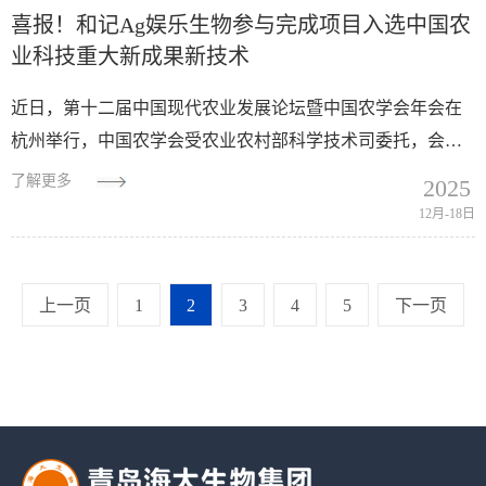
喜报！和记Ag娱乐生物参与完成项目入选中国农
业科技重大新成果新技术
近日，第十二届中国现代农业发展论坛暨中国农学会年会在
杭州举行，中国农学会受农业农村部科学技术司委托，会上
正式发布了2025中国农业重大新技术新产品新场景（简称“三
了解更多
2025
新”成果）。由青岛和记Ag娱乐生物...
12月-18日
上一页
1
2
3
4
5
下一页