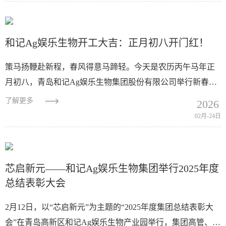
和记Ag娱乐生物开工大吉：正月初八开门红！
策马扬鞭赴新程，春风得意马蹄轻。今天是农历丙午马年正
月初八，青岛和记Ag娱乐生物集团股份有限公司举行新春团
拜会，庆祝企业开工！随着春节假期的结束，集团迎来了节
了解更多
2026
后开工的喜庆日子，高新区和记Ag娱乐生物产业园...
02月-24日
芯启新元——和记Ag娱乐生物集团举行2025年度
总结表彰大会
2月12日，以“芯启新元”为主题的“2025年度集团总结表彰大
会”在青岛高新区和记Ag娱乐生物产业园举行，集团高管、渠