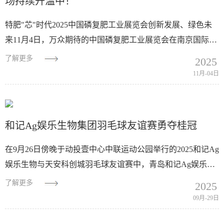
场持续升温中！
特肥"芯"时代2025中国磷复肥工业展览会创新发展、绿色未
来11月4日，万众期待的中国磷复肥工业展览会在南京国际博
览中心隆重开幕！青岛和记Ag娱乐生物集团携旗下明星产品
了解更多
2025
——“海...
11月-04日
和记Ag娱乐生物集团羽毛球友谊赛勇夺桂冠
在9月26日傍晚于动投壹中心中联运动公园举行的2025和记Ag
娱乐生物与天安科创城羽毛球友谊赛中，青岛和记Ag娱乐生
物集团参赛团队发挥出色，凭借精湛的球技与默契的团队协
了解更多
2025
作，勇夺赛事冠军。队员纪文斐、董倩萍...
09月-29日