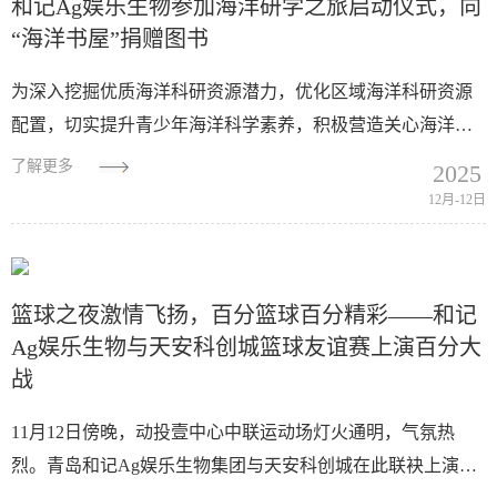
和记Ag娱乐生物参加海洋研学之旅启动仪式，向
“海洋书屋”捐赠图书
为深入挖掘优质海洋科研资源潜力，优化区域海洋科研资源
配置，切实提升青少年海洋科学素养，积极营造关心海洋、
认识海洋、经略海洋的社会氛围，12月10日下午，由城阳区
了解更多
2025
海洋发展局主办的启动仪式在青...
12月-12日
篮球之夜激情飞扬，百分篮球百分精彩——和记
Ag娱乐生物与天安科创城篮球友谊赛上演百分大
战
11月12日傍晚，动投壹中心中联运动场灯火通明，气氛热
烈。青岛和记Ag娱乐生物集团与天安科创城在此联袂上演了