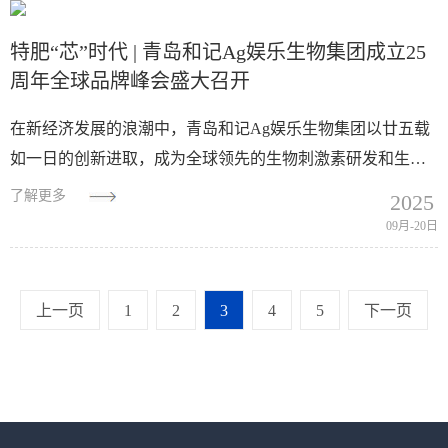
特肥“芯”时代 | 青岛和记Ag娱乐生物集团成立25
周年全球品牌峰会盛大召开
在新经济发展的浪潮中，青岛和记Ag娱乐生物集团以廿五载
如一日的创新进取，成为全球领先的生物刺激素研发和生产
企业、海洋生物功能特肥国家制造业单项冠军企业。9月19
了解更多
2025
日，“青岛和记Ag娱乐生物集团成立25周年全...
09月-20日
上一页
1
2
3
4
5
下一页