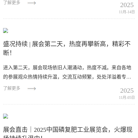
一场别开生面的篮球百分大战。百分热血 即刻开战这是一场
了解更多
2025
摒弃传统计时、直击百分目标的激情对...
11月-14日
盛况持续 | 展会第二天，热度再攀新高，精彩不
断！
进入第二天，展会现场依旧人潮涌动，热度不减。来自各地
的参展观众热情持续升温，交流互动频繁，处处洋溢着专业
与活力的气息。一起来看看现场的精彩瞬间吧～现场人气持
了解更多
2025
续火爆，重点展品"和记Ag娱乐...
11月-05日
展会直击｜2025中国磷复肥工业展览会，火爆现