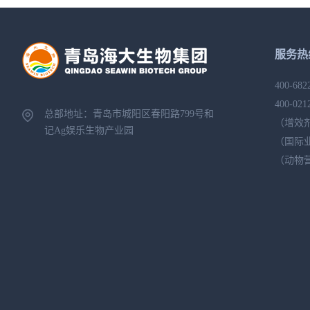
服务热
400-682
400-021
总部地址：青岛市城阳区春阳路799号
和
（增效
记Ag娱乐生物产业园
（国际
（动物