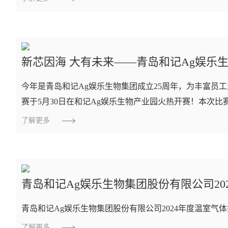
新芯因海 大有未来——青岛和记Ag娱乐
今年是青岛和记Ag娱乐生物集团成立25周年，为丰富员
赛于5月30日在和记Ag娱乐生物产业园火热开赛！本次比赛
了解更多
青岛和记Ag娱乐生物集团股份有限公司2
青岛和记Ag娱乐生物集团股份有限公司2024年度温室气
了解更多