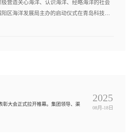
积极营造关心海洋、认识海洋、经略海洋的社会
由城阳区海洋发展局主办的启动仪式在青岛科技馆
2025
年表彰大会正式拉开帷幕。集团领导、渠
08月-18日