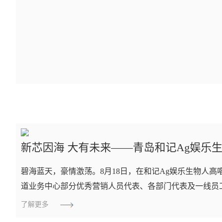
新芯因海 大有未来——青岛和记Ag娱乐
碧海蓝天，豪情激荡。8月18日，在和记Ag娱乐生物人
道业务中心部分优秀营销人员代表、各部门代表及一线员工代
了解更多