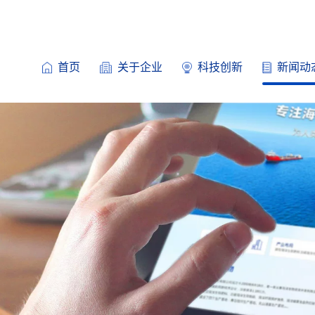
首页
关于企业
科技创新
新闻动