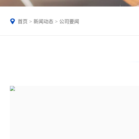
首页
>
新闻动态
>
公司要闻