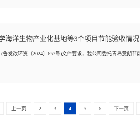
学海洋生物产业化基地等3个项目节能验收情况
鲁发改环资〔2024〕657号)文件要求，我公司委托青岛意朗节
上一页
2
3
4
5
6
下一页