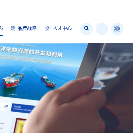
态
品牌战略
人才中心